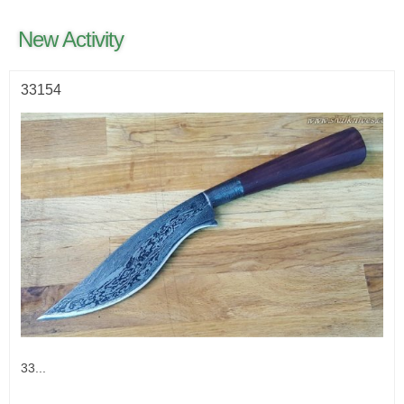
New Activity
33154
33...