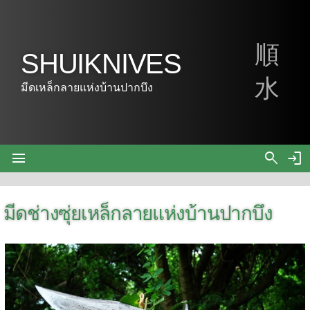
順
SHUIKNIVES
水
มีดเหล็กลายแห่งบ้านปากบึง
menu
search
login
มีดช่างซุ่ยเหล็กลายแห่งบ้านปากบึง