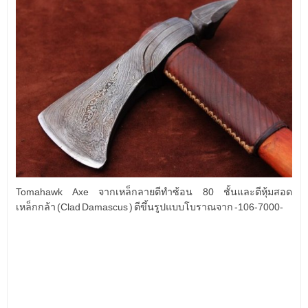
Tomahawk Axe จากเหล็กลายตีทำซ้อน 80 ชั้นและตีหุ้มสอด
เหล็กกล้า (Clad Damascus ) ตีขึ้นรูปแบบโบราณจาก -106-7000-