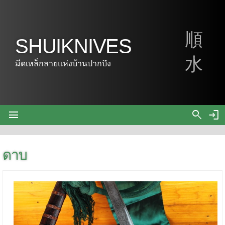
順
SHUIKNIVES
水
มีดเหล็กลายแห่งบ้านปากบึง
menu
search
login
ดาบ