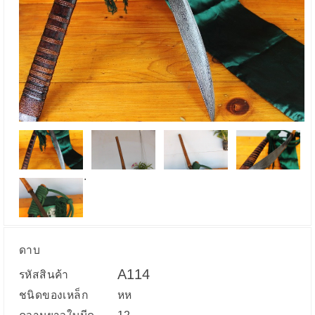
.
ดาบ
A114
รหัสสินค้า
ชนิดของเหล็ก
หห